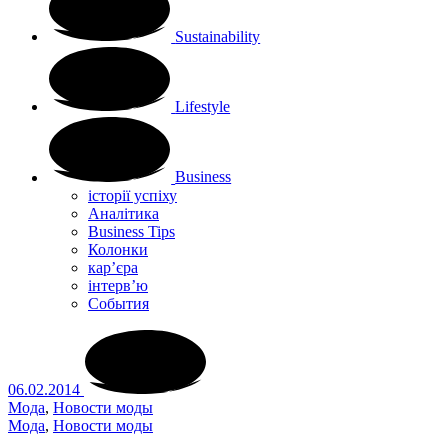
Sustainability
Lifestyle
Business
історії успіху
Аналітика
Business Tips
Колонки
кар’єра
інтерв’ю
Cобытия
06.02.2014
Мода
,
Новости моды
Мода
,
Новости моды