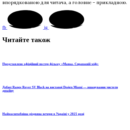
впорядкованою для читача, а головне – прикладною.
fb
ig
Читайте також
Представлено офіційний постер фільму «Мавка. Справжній міф»
Дебют Range Rover SV Black на виставці Design Miami — вшанування чистоти
дизайну
Наймасштабніша різдвяна вечеря в Україні у 2025 році