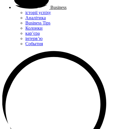
Business
історії успіху
Аналітика
Business Tips
Колонки
кар’єра
інтерв’ю
Cобытия