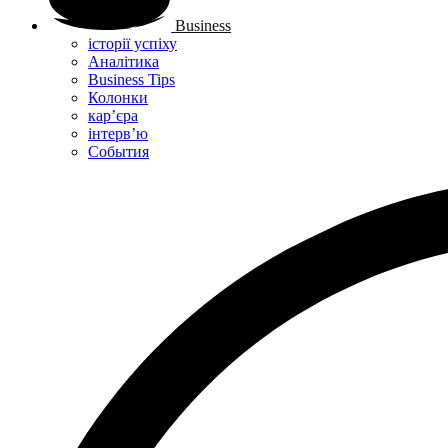
Business
історії успіху
Аналітика
Business Tips
Колонки
кар’єра
інтерв’ю
Cобытия