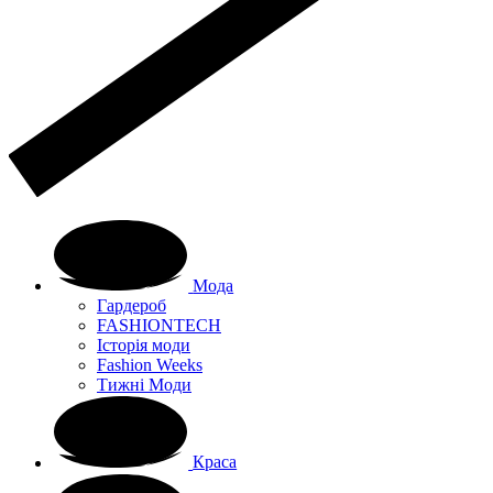
Мода
Гардероб
FASHIONTECH
Історія моди
Fashion Weeks
Тижні Моди
Краса