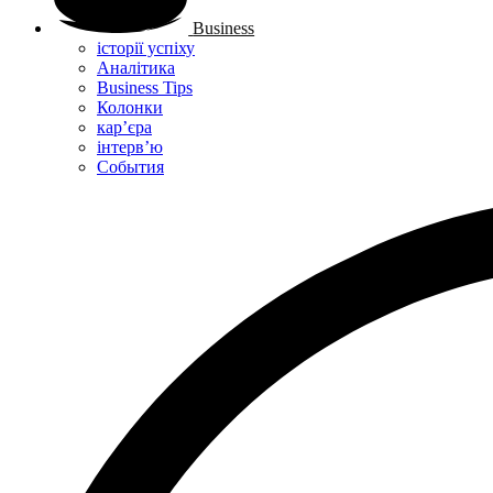
Business
історії успіху
Аналітика
Business Tips
Колонки
кар’єра
інтерв’ю
Cобытия