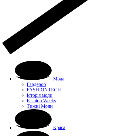
Мода
Гардероб
FASHIONTECH
Історія моди
Fashion Weeks
Тижні Моди
Краса