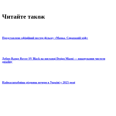
Читайте також
Представлено офіційний постер фільму «Мавка. Справжній міф»
Дебют Range Rover SV Black на виставці Design Miami — вшанування чистоти
дизайну
Наймасштабніша різдвяна вечеря в Україні у 2025 році