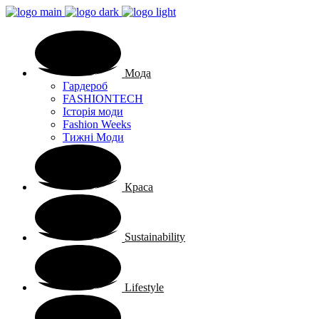
Мода
Гардероб
FASHIONTECH
Історія моди
Fashion Weeks
Тижні Моди
Краса
Sustainability
Lifestyle