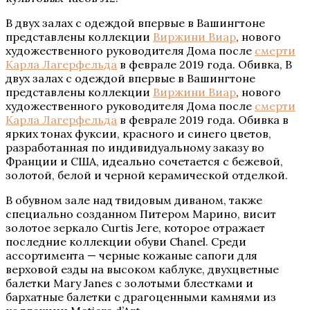
В двух залах с одеждой впервые в Вашингтоне
представлены коллекции
Виржини Виар
, нового
художественного руководителя Дома после
смерти
Карла Лагерфельда
в феврале 2019 года. Обивка,
В
двух залах с одеждой впервые в Вашингтоне
представлены коллекции
Виржини Виар
, нового
художественного руководителя Дома после
смерти
Карла Лагерфельда
в феврале 2019 года. Обивка в
ярких тонах фуксии, красного и синего цветов,
разработанная по индивидуальному заказу во
Франции и США, идеально сочетается с бежевой,
золотой, белой и черной керамической отделкой.
В обувном зале над твидовым диваном, также
специально созданном Питером Марино, висит
золотое зеркало Curtis Jere, которое отражает
последние коллекции обуви Chanel. Среди
ассортимента — черные кожаные сапоги для
верховой езды на высоком каблуке, двухцветные
балетки Mary Janes с золотыми блестками и
бархатные балетки с драгоценными камнями из