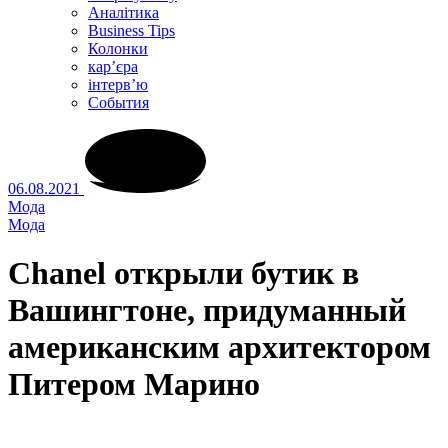
Аналітика
Business Tips
Колонки
кар’єра
інтерв’ю
Cобытия
06.08.2021
Мода
Мода
Chanel открыли бутик в
Вашингтоне, придуманный
американским архитектором
Питером Марино