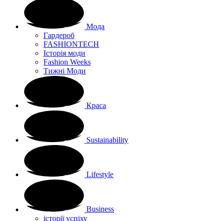
Мода
Гардероб
FASHIONTECH
Історія моди
Fashion Weeks
Тижні Моди
Краса
Sustainability
Lifestyle
Business
історії успіху