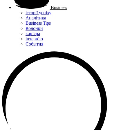
Business
історії успіху
Аналітика
Business Tips
Колонки
кар’єра
інтерв’ю
Cобытия