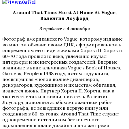
Around That Time: Horst At Home At Vogue,
Валентин Лоуфорд
В продаже с 4 октября
Фотограф американского Vogue, которому издание
во многом обязано своим ДНК, сформированном в
современном его виде съемками Хорста П. Хорста в
60-70 года прошлого века, увлеченно изучал
интерьеры и их интересных создателей. Впервые
изданные в виде альманаха Vogue’s Book of Houses,
Gardens, People в 1968 году, в этом году книга,
посвященная «новой волне» дизайнеров,
декораторов, художников и их местам обитания,
издается вновь. Партнер Хорста П. Хорста, как в
творчестве так и в жизни, писатель Валентин
Лоуфорд, дополнил альбом множеством работ
фотографа, не вошедших в первую книгу или
созданных в 80-хх годах. Around That Time служит
одновременно источником бесконечного
вдохновения в плане дизайна и в то же время