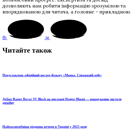
дозволяють нам робити інформацію зрозумілою та
впорядкованою для читача, а головне – прикладною.
fb
ig
Читайте також
Представлено офіційний постер фільму «Мавка. Справжній міф»
Дебют Range Rover SV Black на виставці Design Miami — вшанування чистоти
дизайну
Наймасштабніша різдвяна вечеря в Україні у 2025 році