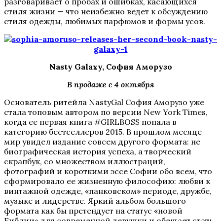
разговаривает о пробах и ошибках, касающихся
стиля жизни — что неизбежно ведет к обсуждению
стиля одежды, любимых парфюмов и формы усов.
Nasty Galaxy, София Аморузо
В продаже с 4 октября
Основатель ритейла NastyGal София Аморузо уже
стала топовым автором по версии New York Times,
когда ее первая книга #GIRLBOSS попала в
категорию бестселлеров 2015. В прошлом месяце
мир увидел издание совсем другого формата: не
биографическая история успеха, а творческий
скрапбук, со множеством иллюстраций,
фотографий и короткими эссе Софии обо всем, что
сформировало ее жизненную философию: любви к
винтажной одежде, «панковском» периоде, дружбе,
музыке и лидерстве. Яркий альбом большого
формата как бы претендует на статус «новой
Библии» для современной девушки и обещает стать