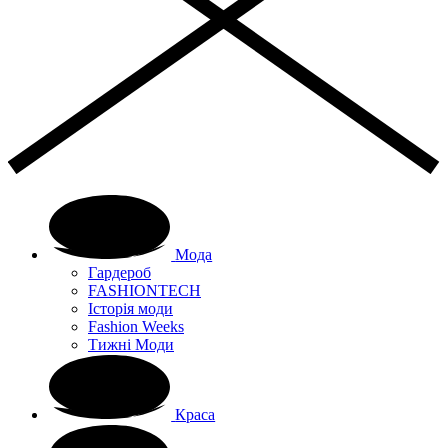
Мода
Гардероб
FASHIONTECH
Історія моди
Fashion Weeks
Тижні Моди
Краса