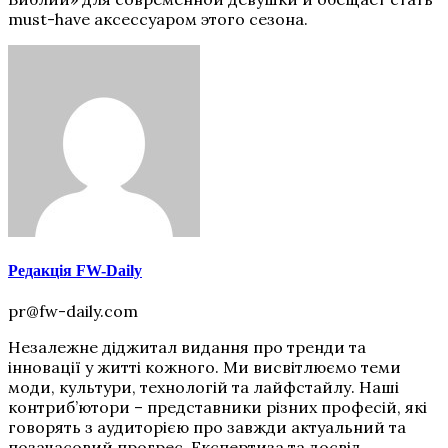
must-have аксессуаром этого сезона.
Редакція FW-Daily
pr@fw-daily.com
Незалежне діджитал видання про тренди та
інновації у житті кожного. Ми висвітлюємо теми
моди, культури, технологій та лайфстайлу. Наші
контриб’ютори – представники різних професій, які
говорять з аудиторією про завжди актуальний та
позачасовий прогрес. Експертиза та досвід