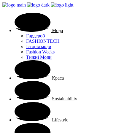
Мода
Гардероб
FASHIONTECH
Історія моди
Fashion Weeks
Тижні Моди
Краса
Sustainability
Lifestyle