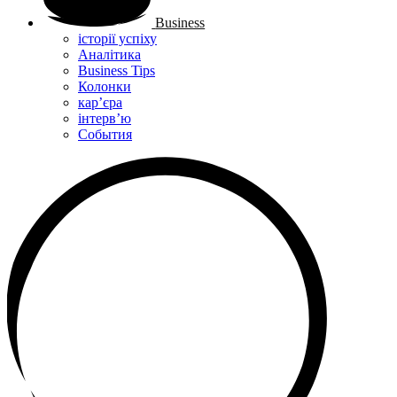
Business
історії успіху
Аналітика
Business Tips
Колонки
кар’єра
інтерв’ю
Cобытия