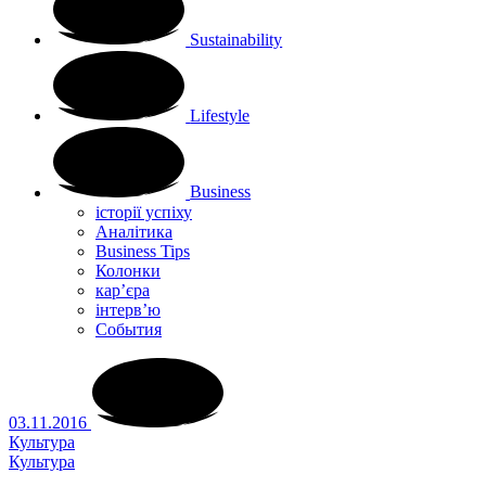
Sustainability
Lifestyle
Business
історії успіху
Аналітика
Business Tips
Колонки
кар’єра
інтерв’ю
Cобытия
03.11.2016
Культура
Культура