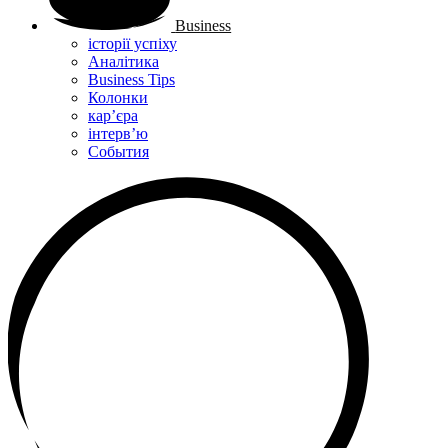
Business
історії успіху
Аналітика
Business Tips
Колонки
кар’єра
інтерв’ю
Cобытия