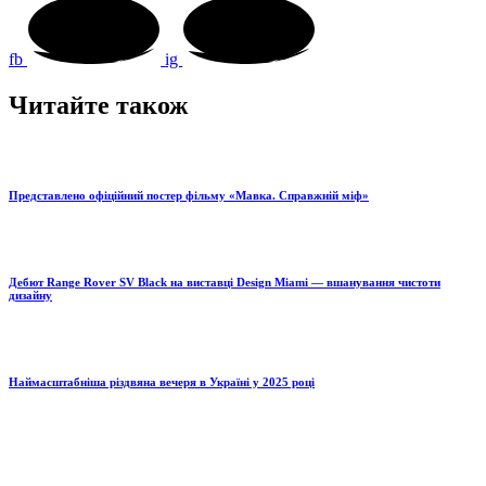
fb
ig
Читайте також
Представлено офіційний постер фільму «Мавка. Справжній міф»
Дебют Range Rover SV Black на виставці Design Miami — вшанування чистоти
дизайну
Наймасштабніша різдвяна вечеря в Україні у 2025 році