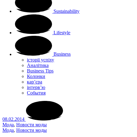
Sustainability
Lifestyle
Business
історії успіху
Аналітика
Business Tips
Колонки
кар’єра
інтерв’ю
Cобытия
08.02.2014
Мода
,
Новости моды
Мода
,
Новости моды