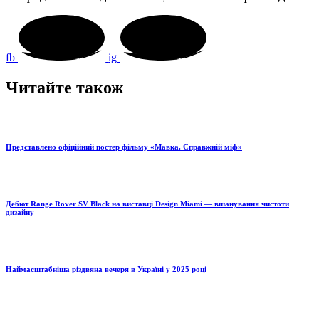
fb
ig
Читайте також
Представлено офіційний постер фільму «Мавка. Справжній міф»
Дебют Range Rover SV Black на виставці Design Miami — вшанування чистоти
дизайну
Наймасштабніша різдвяна вечеря в Україні у 2025 році