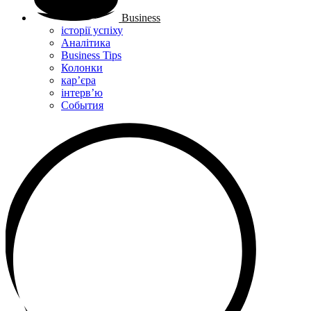
Business
історії успіху
Аналітика
Business Tips
Колонки
кар’єра
інтерв’ю
Cобытия