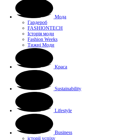
Мода
Гардероб
FASHIONTECH
Історія моди
Fashion Weeks
Тижні Моди
Краса
Sustainability
Lifestyle
Business
історії успіху