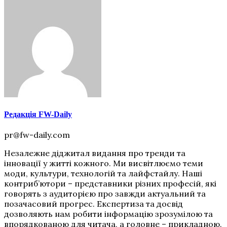
Редакція FW-Daily
pr@fw-daily.com
Незалежне діджитал видання про тренди та
інновації у житті кожного. Ми висвітлюємо теми
моди, культури, технологій та лайфстайлу. Наші
контриб’ютори – представники різних професій, які
говорять з аудиторією про завжди актуальний та
позачасовий прогрес. Експертиза та досвід
дозволяють нам робити інформацію зрозумілою та
впорядкованою для читача, а головне – прикладною.