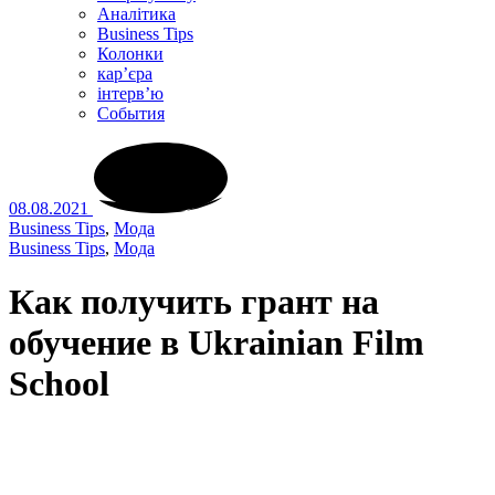
Аналітика
Business Tips
Колонки
кар’єра
інтерв’ю
Cобытия
08.08.2021
Business Tips
,
Мода
Business Tips
,
Мода
Как получить грант на
обучение в Ukrainian Film
School