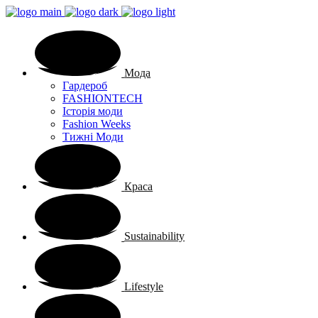
Мода
Гардероб
FASHIONTECH
Історія моди
Fashion Weeks
Тижні Моди
Краса
Sustainability
Lifestyle