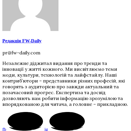
Редакція FW-Daily
pr@fw-daily.com
Незалежне діджитал видання про тренди та
інновації у житті кожного. Ми висвітлюємо теми
моди, культури, технологій та лайфстайлу. Наші
контриб’ютори – представники різних професій, які
говорять з аудиторією про завжди актуальний та
позачасовий прогрес. Експертиза та досвід
дозволяють нам робити інформацію зрозумілою та
впорядкованою для читача, а головне – прикладною.
fb
ig