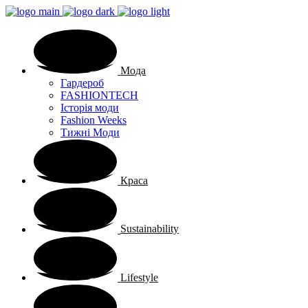
Мода
Гардероб
FASHIONTECH
Історія моди
Fashion Weeks
Тижні Моди
Краса
Sustainability
Lifestyle