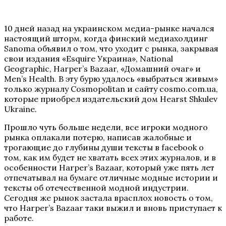
10 дней назад на украинском медиа-рынке начался
настоящий шторм, когда финский медиахолдинг
Sanoma объявил о том, что уходит с рынка, закрывая
свои издания «Esquire Украина», National
Geographic, Harper’s Bazaar, «Домашний очаг» и
Men’s Health. В эту бурю удалось «выбраться живым»
только журналу Cosmopolitan и сайту cosmo.com.ua,
которые приобрел издательский дом Hearst Shkulev
Ukraine.
Прошло чуть больше недели, все игроки модного
рынка оплакали потерю, написав жалобные и
трогающие до глубины души тексты в facebook о
том, как им будет не хватать всех этих журналов, и в
особенности Harper’s Bazaar, который уже пять лет
отпечатывал на бумаге отличные модные истории и
тексты об отечественной модной индустрии.
Сегодня же рынок застала врасплох новость о том,
что Harper’s Bazaar таки выжил и вновь приступает к
работе.