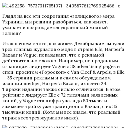
Глядя на все эти содрогания «глянцевого» мира
Украины, мы решили разобраться, как живет,
умирает и возрождается украинский модный
глянец?
Итак начнем с того, как живет. Декабрьские выпуски
трех главных журналов о моде в стране Ellе, Harper’a
Bazaar и Vogue, показывают, что с рекламой
действительно сложно. Например, по проданным
страницам лидирует Vogue c 38 advertising pages и
спец. проектом «Гороскоп» с Van Cleef & Arpels, в Elle
— 35 страниц рекламы и в самом обсуждаемом
издании ноября, Harper’a Bazaar, их всего 24.
Тиражи изданий также сильно отличаются. В этом
рейтинге лидирует Ellе с 72 тысячами заявленных
копий, у Vogue эта цифра упала до 50 тысяч и
замыкает тройку уже традиционно Bazaar, с их 35
тысячами копий. (Хотя мы все знаем, что реальный
тираж всех трех журналов ниже).