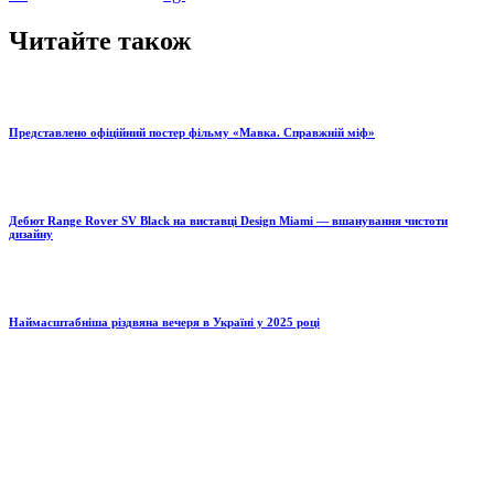
Читайте також
Представлено офіційний постер фільму «Мавка. Справжній міф»
Дебют Range Rover SV Black на виставці Design Miami — вшанування чистоти
дизайну
Наймасштабніша різдвяна вечеря в Україні у 2025 році