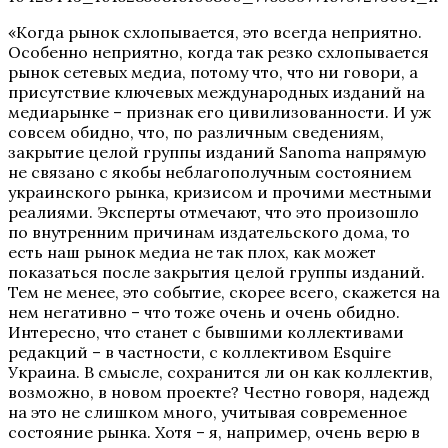
«Когда рынок схлопывается, это всегда неприятно.
Особенно неприятно, когда так резко схлопывается
рынок сетевых медиа, потому что, что ни говори, а
присутствие ключевых международных изданий на
медиарынке – признак его цивилизованности. И уж
совсем обидно, что, по различным сведениям,
закрытие целой группы изданий Sanoma напрямую
не связано с якобы неблагополучным состоянием
украинского рынка, кризисом и прочими местными
реалиями. Эксперты отмечают, что это произошло
по внутренним причинам издательского дома, то
есть наш рынок медиа не так плох, как может
показаться после закрытия целой группы изданий.
Тем не менее, это событие, скорее всего, скажется на
нем негативно – что тоже очень и очень обидно.
Интересно, что станет с бывшими коллективами
редакций – в частности, с коллективом Esquire
Украина. В смысле, сохранится ли он как коллектив,
возможно, в новом проекте? Честно говоря, надежд
на это не слишком много, учитывая современное
состояние рынка. Хотя – я, например, очень верю в