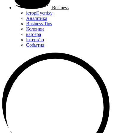
Business
історії успіху
Аналітика
Business Tips
Колонки
кар’єра
інтерв’ю
Cобытия