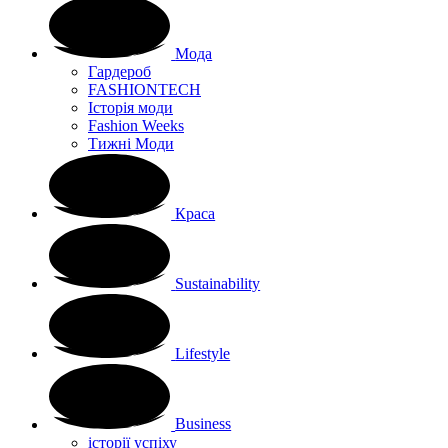
Мода
Гардероб
FASHIONTECH
Історія моди
Fashion Weeks
Тижні Моди
Краса
Sustainability
Lifestyle
Business
історії успіху