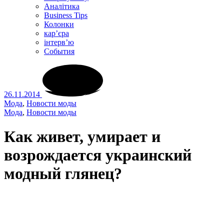
Аналітика
Business Tips
Колонки
кар’єра
інтерв’ю
Cобытия
26.11.2014
Мода
,
Новости моды
Мода
,
Новости моды
Как живет, умирает и
возрождается украинский
модный глянец?