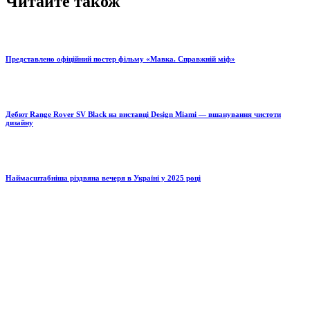
Читайте також
Представлено офіційний постер фільму «Мавка. Справжній міф»
Дебют Range Rover SV Black на виставці Design Miami — вшанування чистоти
дизайну
Наймасштабніша різдвяна вечеря в Україні у 2025 році