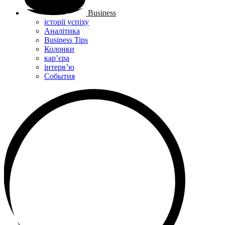
Business
історії успіху
Аналітика
Business Tips
Колонки
кар’єра
інтерв’ю
Cобытия