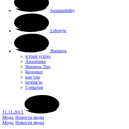
Sustainability
Lifestyle
Business
історії успіху
Аналітика
Business Tips
Колонки
кар’єра
інтерв’ю
Cобытия
11.11.2013
Мода
,
Новости моды
Мода
,
Новости моды