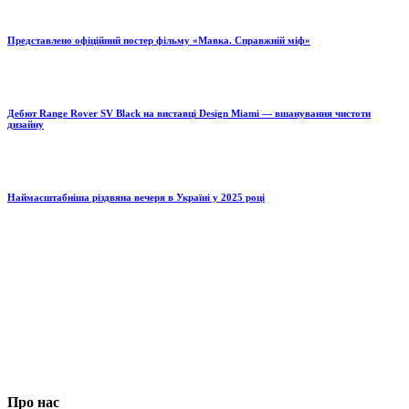
Представлено офіційний постер фільму «Мавка. Справжній міф»
Дебют Range Rover SV Black на виставці Design Miami — вшанування чистоти
дизайну
Наймасштабніша різдвяна вечеря в Україні у 2025 році
Про нас