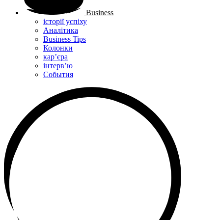
Business
історії успіху
Аналітика
Business Tips
Колонки
кар’єра
інтерв’ю
Cобытия