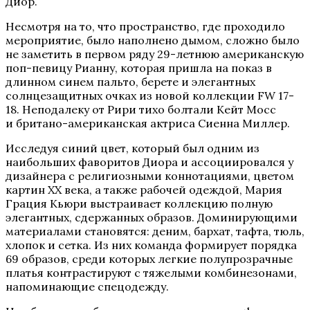
Диор.
Несмотря на то, что пространство, где проходило
мероприятие, было наполнено дымом, сложно было
не заметить в первом ряду 29-летнюю американскую
поп-певицу Рианну, которая пришла на показ в
длинном синем пальто, берете и элегантных
солнцезащитных очках из новой коллекции FW 17-
18. Неподалеку от Рири тихо болтали Кейт Мосс
и британо-американская актриса Сиенна Миллер.
Исследуя синий цвет, который был одним из
наибольших фаворитов Диора и ассоциировался у
дизайнера с религиозными коннотациями, цветом
картин ХХ века, а также рабочей одеждой, Мария
Грация Кьюри выстраивает коллекцию полную
элегантных, сдержанных образов. Доминирующими
материалами становятся: деним, бархат, тафта, тюль,
хлопок и сетка. Из них команда формирует порядка
69 образов, среди которых легкие полупрозрачные
платья контрастируют с тяжелыми комбинезонами,
напоминающие спецодежду.