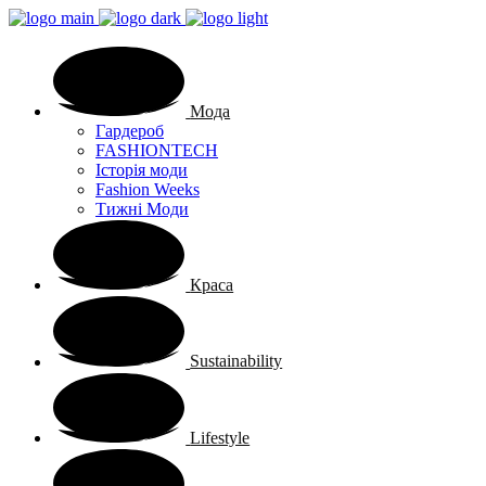
Мода
Гардероб
FASHIONTECH
Історія моди
Fashion Weeks
Тижні Моди
Краса
Sustainability
Lifestyle