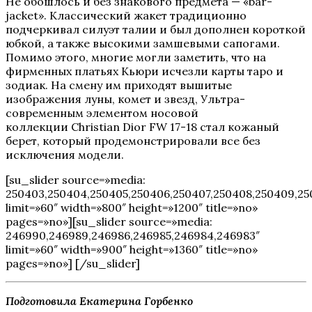
Не обошлось и без знакового предмета — «bar-
jacket». Классический жакет традиционно
подчеркивал силуэт талии и был дополнен короткой
юбкой, а также высокими замшевыми сапогами.
Помимо этого, многие могли заметить, что на
фирменных платьях Кьюри исчезли карты таро и
зодиак. На смену им приходят вышитые
изображения луны, комет и звезд, Ультра-
современным элементом носовой
коллекции Christian Dior FW 17-18 стал кожаный
берет, который продемонстрировали все без
исключения модели.
[su_slider source=»media:
250403,250404,250405,250406,250407,250408,250409,250
limit=»60″ width=»800″ height=»1200″ title=»no»
pages=»no»][su_slider source=»media:
246990,246989,246986,246985,246984,246983″
limit=»60″ width=»900″ height=»1360″ title=»no»
pages=»no»] [/su_slider]
Подготовила Екатерина Горбенко