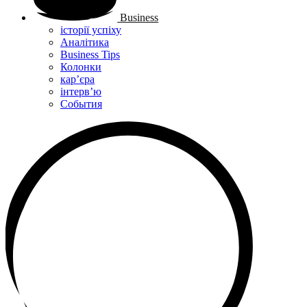
Business
історії успіху
Аналітика
Business Tips
Колонки
кар’єра
інтерв’ю
Cобытия