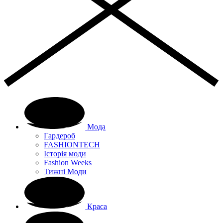
Мода
Гардероб
FASHIONTECH
Історія моди
Fashion Weeks
Тижні Моди
Краса