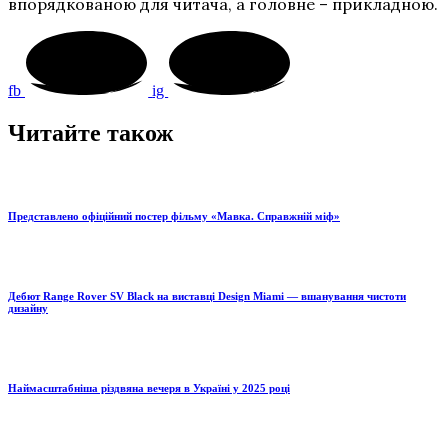
впорядкованою для читача, а головне – прикладною.
fb
ig
Читайте також
Представлено офіційний постер фільму «Мавка. Справжній міф»
Дебют Range Rover SV Black на виставці Design Miami — вшанування чистоти
дизайну
Наймасштабніша різдвяна вечеря в Україні у 2025 році