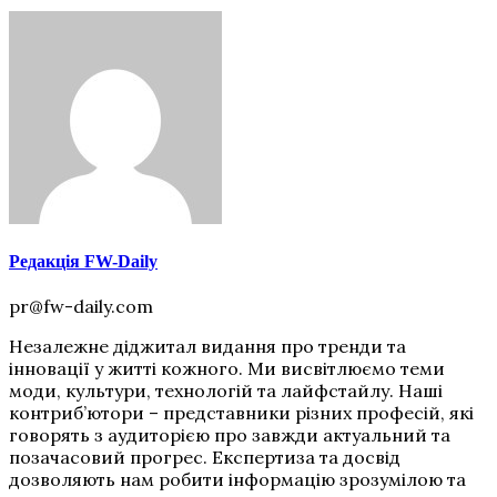
Редакція FW-Daily
pr@fw-daily.com
Незалежне діджитал видання про тренди та
інновації у житті кожного. Ми висвітлюємо теми
моди, культури, технологій та лайфстайлу. Наші
контриб’ютори – представники різних професій, які
говорять з аудиторією про завжди актуальний та
позачасовий прогрес. Експертиза та досвід
дозволяють нам робити інформацію зрозумілою та