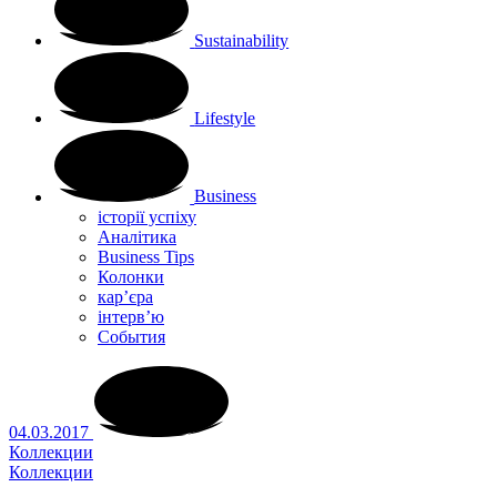
Sustainability
Lifestyle
Business
історії успіху
Аналітика
Business Tips
Колонки
кар’єра
інтерв’ю
Cобытия
04.03.2017
Коллекции
Коллекции