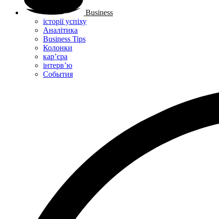
Business
історії успіху
Аналітика
Business Tips
Колонки
кар’єра
інтерв’ю
Cобытия