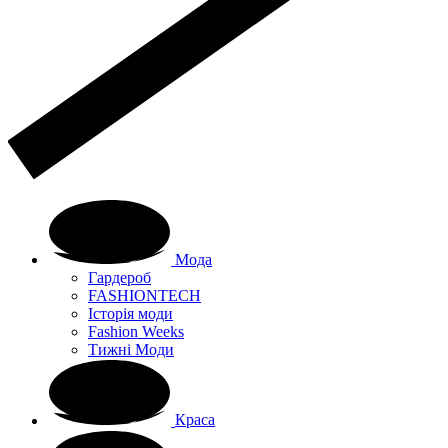
Мода
Гардероб
FASHIONTECH
Історія моди
Fashion Weeks
Тижні Моди
Краса