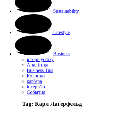
Sustainability
Lifestyle
Business
історії успіху
Аналітика
Business Tips
Колонки
кар’єра
інтерв’ю
Cобытия
Tag:
Карл Лагерфельд