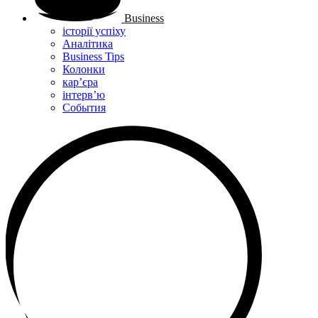
Business
історії успіху
Аналітика
Business Tips
Колонки
кар’єра
інтерв’ю
Cобытия