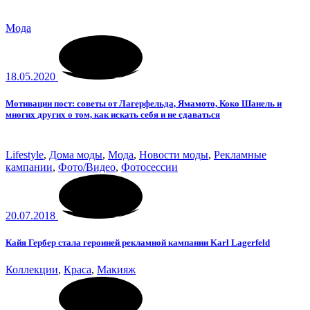
Мода
18.05.2020
Мотивации пост: советы от Лагерфельда, Ямамото, Коко Шанель и
многих других о том, как искать себя и не сдаваться
Lifestyle
,
Дома моды
,
Мода
,
Новости моды
,
Рекламные
кампании
,
Фото/Видео
,
Фотосессии
20.07.2018
Кайя Гербер стала героиней рекламной кампании Karl Lagerfeld
Коллекции
,
Краса
,
Макияж