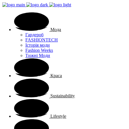
Мода
Гардероб
FASHIONTECH
Історія моди
Fashion Weeks
Тижні Моди
Краса
Sustainability
Lifestyle