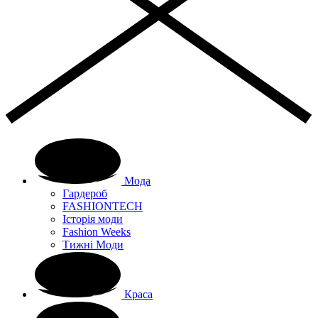
Мода
Гардероб
FASHIONTECH
Історія моди
Fashion Weeks
Тижні Моди
Краса