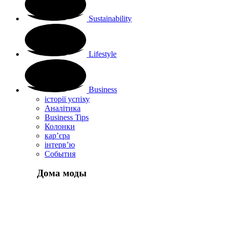
Sustainability
Lifestyle
Business
історії успіху
Аналітика
Business Tips
Колонки
кар’єра
інтерв’ю
Cобытия
Дома моды