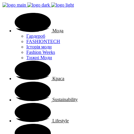
Мода
Гардероб
FASHIONTECH
Історія моди
Fashion Weeks
Тижні Моди
Краса
Sustainability
Lifestyle