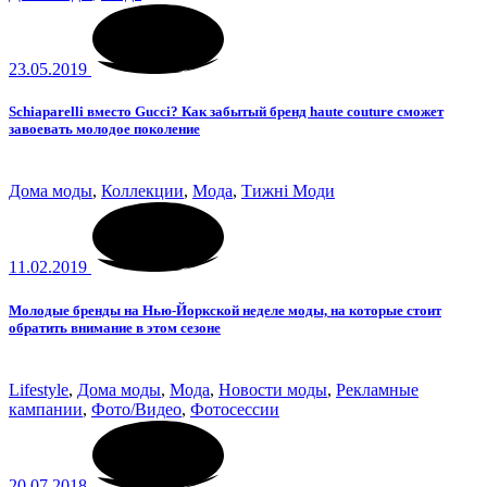
23.05.2019
Schiaparelli вместо Gucci? Как забытый бренд haute couture сможет
завоевать молодое поколение
Дома моды
,
Коллекции
,
Мода
,
Тижні Моди
11.02.2019
Молодые бренды на Нью-Йоркской неделе моды, на которые стоит
обратить внимание в этом сезоне
Lifestyle
,
Дома моды
,
Мода
,
Новости моды
,
Рекламные
кампании
,
Фото/Видео
,
Фотосессии
20.07.2018