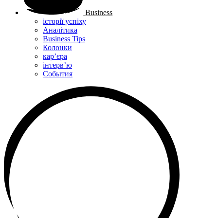
Business
історії успіху
Аналітика
Business Tips
Колонки
кар’єра
інтерв’ю
Cобытия