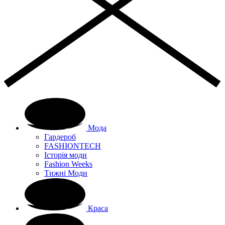
Мода
Гардероб
FASHIONTECH
Історія моди
Fashion Weeks
Тижні Моди
Краса