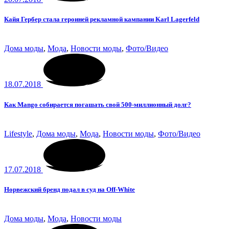
Кайя Гербер стала героиней рекламной кампании Karl Lagerfeld
Дома моды
,
Мода
,
Новости моды
,
Фото/Видео
18.07.2018
Как Mango собирается погашать свой 500-миллионный долг?
Lifestyle
,
Дома моды
,
Мода
,
Новости моды
,
Фото/Видео
17.07.2018
Норвежский бренд подал в суд на Off-White
Дома моды
,
Мода
,
Новости моды