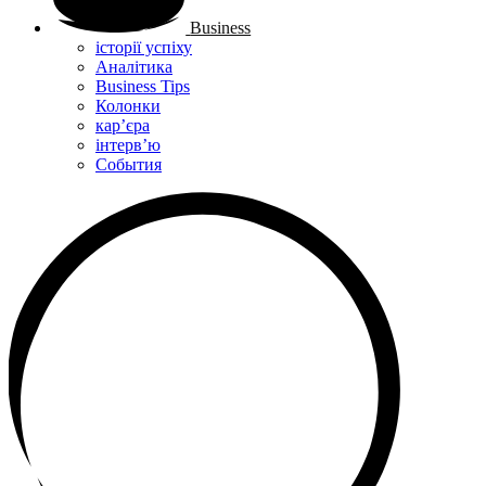
Business
історії успіху
Аналітика
Business Tips
Колонки
кар’єра
інтерв’ю
Cобытия