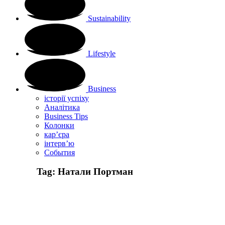
Sustainability
Lifestyle
Business
історії успіху
Аналітика
Business Tips
Колонки
кар’єра
інтерв’ю
Cобытия
Tag:
Натали Портман