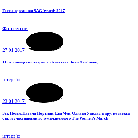
Гости церемонии SAG Awards 2017
Фотосессии
27.01.2017
11 голливудских актрис в объективе Энни Лейбовиц
інтерв'ю
23.01.2017
Зак Позен, Натали Портман, Ева Чен, Оливия Уайльд и другие звезды
стали участниками полумиллионного The Women’s March
інтерв'ю