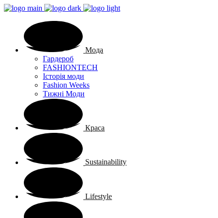
Мода
Гардероб
FASHIONTECH
Історія моди
Fashion Weeks
Тижні Моди
Краса
Sustainability
Lifestyle