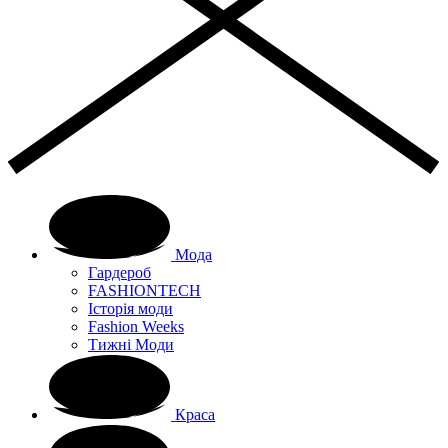
Мода
Гардероб
FASHIONTECH
Історія моди
Fashion Weeks
Тижні Моди
Краса