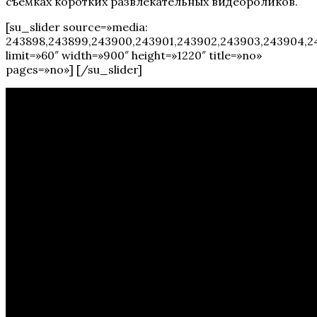
съемках коротких развлекательных видеороликов.
[su_slider source=»media:
243898,243899,243900,243901,243902,243903,243904,2
limit=»60″ width=»900″ height=»1220″ title=»no»
pages=»no»] [/su_slider]