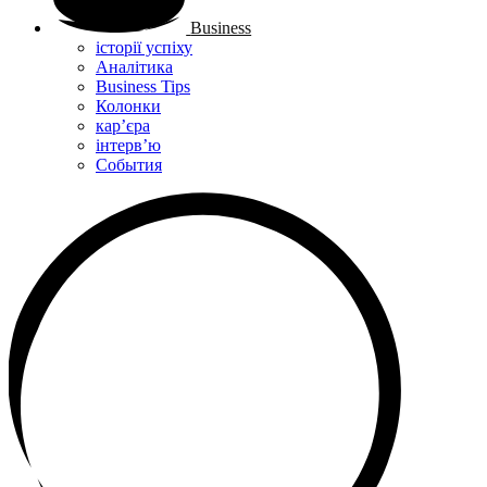
Business
історії успіху
Аналітика
Business Tips
Колонки
кар’єра
інтерв’ю
Cобытия