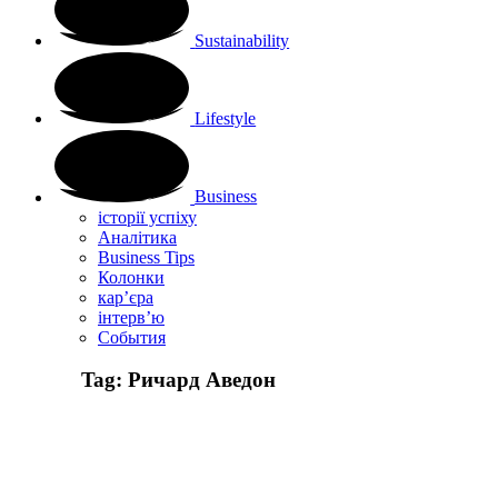
Sustainability
Lifestyle
Business
історії успіху
Аналітика
Business Tips
Колонки
кар’єра
інтерв’ю
Cобытия
Tag:
Ричард Аведон