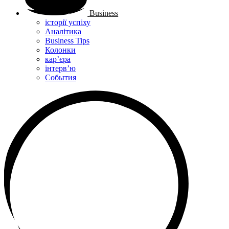
Business
історії успіху
Аналітика
Business Tips
Колонки
кар’єра
інтерв’ю
Cобытия