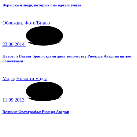
Верушка и люди, которых она вдохновляла
Обложки
,
Фото/Видео
23.06.2014
Harper’s Bazaar Spain отдали дань творчеству Ричарда Аведона пятью
обложками
Мода
,
Новости моды
11.09.2013
Великие Фотографы: Ричард Аведон