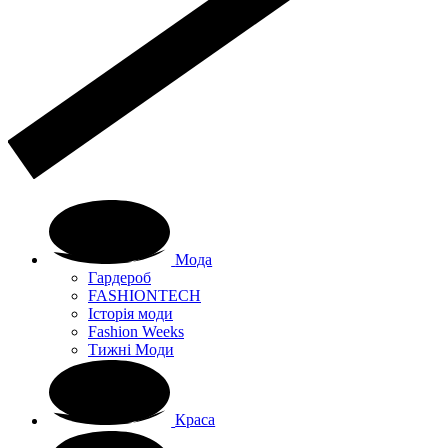
Мода
Гардероб
FASHIONTECH
Історія моди
Fashion Weeks
Тижні Моди
Краса