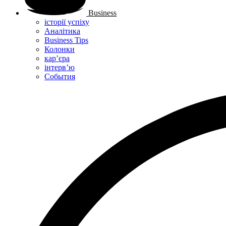
Business
історії успіху
Аналітика
Business Tips
Колонки
кар’єра
інтерв’ю
Cобытия