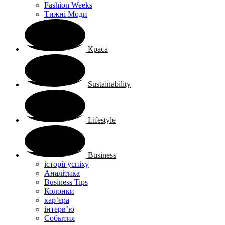
Fashion Weeks
Тижні Моди
Краса
Sustainability
Lifestyle
Business
історії успіху
Аналітика
Business Tips
Колонки
кар’єра
інтерв’ю
Cобытия