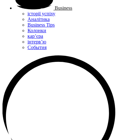
Business
історії успіху
Аналітика
Business Tips
Колонки
кар’єра
інтерв’ю
Cобытия