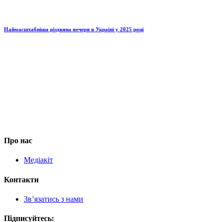
Наймасштабніша різдвяна вечеря в Україні у 2025 році
Про нас
Медіакіт
Контакти
Зв’язатись з нами
Підписуйтесь: