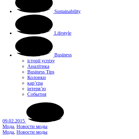
Sustainability
Lifestyle
Business
історії успіху
Аналітика
Business Tips
Колонки
кар’єра
інтерв’ю
Cобытия
09.02.2015
Мода
,
Новости моды
Мода
,
Новости моды