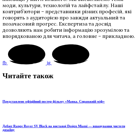
моди, культури, технологій та лайфстайлу. Наші
контриб’ютори – представники різних професій, які
говорять з аудиторією про завжди актуальний та
позачасовий прогрес. Експертиза та досвід
дозволяють нам робити інформацію зрозумілою та
впорядкованою для читача, а головне – прикладною.
fb
ig
Читайте також
Представлено офіційний постер фільму «Мавка. Справжній міф»
Дебют Range Rover SV Black на виставці Design Miami — вшанування чистоти
дизайну