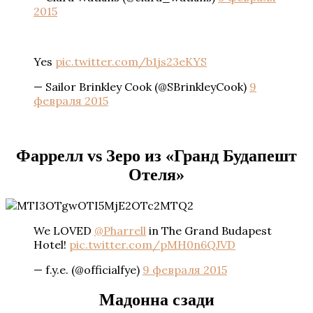
2015
Yes
pic.twitter.com/b1js23eKYS
— Sailor Brinkley Cook (@SBrinkleyCook)
9
февраля 2015
Фаррелл vs Зеро из «Гранд Будапешт
Отеля»
We LOVED
@Pharrell
in The Grand Budapest
Hotel!
pic.twitter.com/pMH0n6QJVD
— f.y.e. (@officialfye)
9 февраля 2015
Мадонна сзади