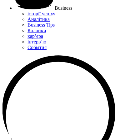
Business
історії успіху
Аналітика
Business Tips
Колонки
кар’єра
інтерв’ю
Cобытия