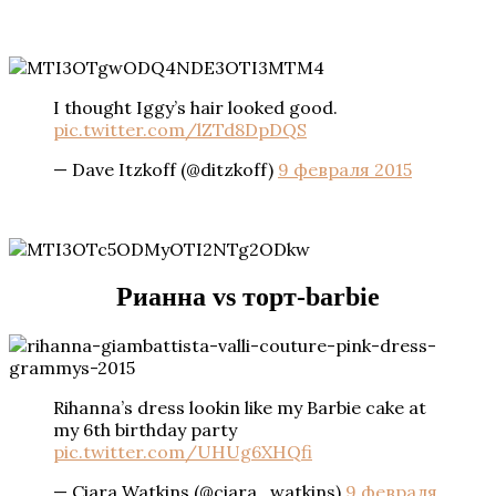
I thought Iggy’s hair looked good.
pic.twitter.com/lZTd8DpDQS
— Dave Itzkoff (@ditzkoff)
9 февраля 2015
Рианна vs торт-barbie
Rihanna’s dress lookin like my Barbie cake at
my 6th birthday party
pic.twitter.com/UHUg6XHQfi
— Ciara Watkins (@ciara_watkins)
9 февраля