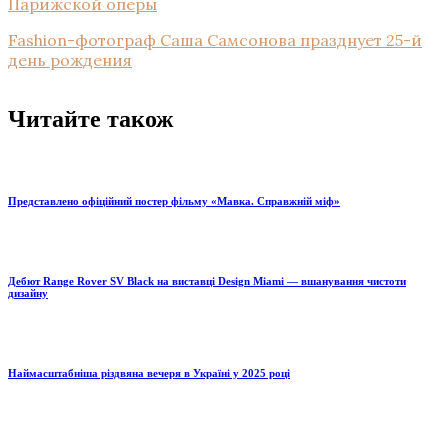
Парижской оперы
Fashion-фотограф Саша Самсонова празднует 25-й
день рождения
Читайте також
Представлено офіційний постер фільму «Мавка. Справжній міф»
Дебют Range Rover SV Black на виставці Design Miami — вшанування чистоти
дизайну
Наймасштабніша різдвяна вечеря в Україні у 2025 році