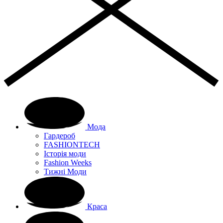
Мода
Гардероб
FASHIONTECH
Історія моди
Fashion Weeks
Тижні Моди
Краса