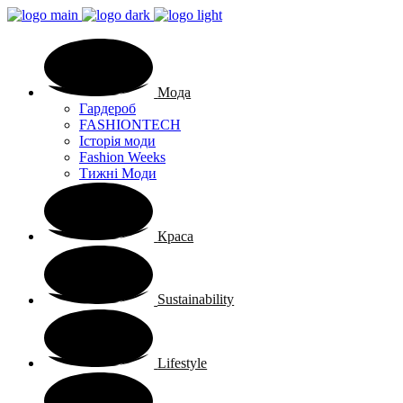
Мода
Гардероб
FASHIONTECH
Історія моди
Fashion Weeks
Тижні Моди
Краса
Sustainability
Lifestyle