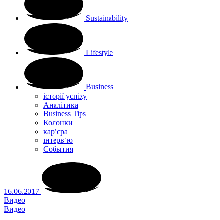
Sustainability
Lifestyle
Business
історії успіху
Аналітика
Business Tips
Колонки
кар’єра
інтерв’ю
Cобытия
16.06.2017
Видео
Видео