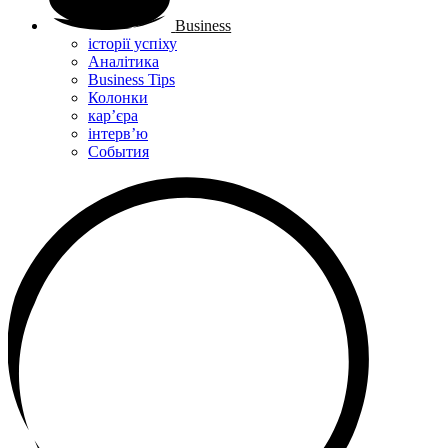
Business
історії успіху
Аналітика
Business Tips
Колонки
кар’єра
інтерв’ю
Cобытия