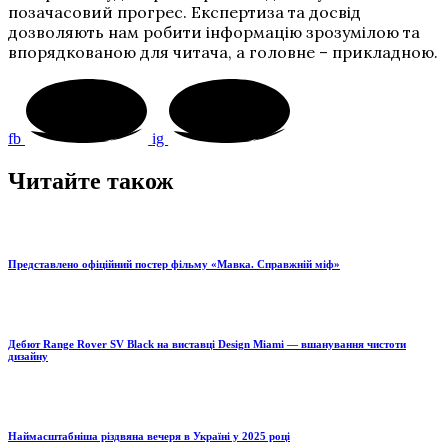
позачасовий прогрес. Експертиза та досвід
дозволяють нам робити інформацію зрозумілою та
впорядкованою для читача, а головне – прикладною.
fb
ig
Читайте також
Представлено офіційний постер фільму «Мавка. Справжній міф»
Дебют Range Rover SV Black на виставці Design Miami — вшанування чистоти
дизайну
Наймасштабніша різдвяна вечеря в Україні у 2025 році