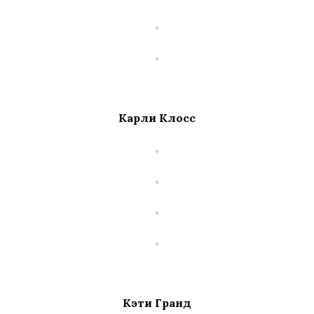
Карли Клосс
Кэти Гранд