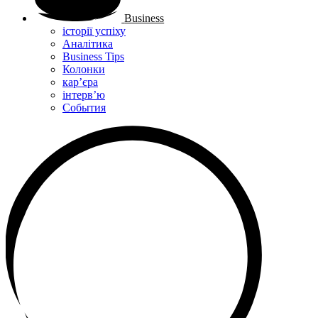
Business
історії успіху
Аналітика
Business Tips
Колонки
кар’єра
інтерв’ю
Cобытия