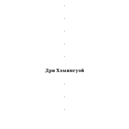
Дри Хэмингуэй