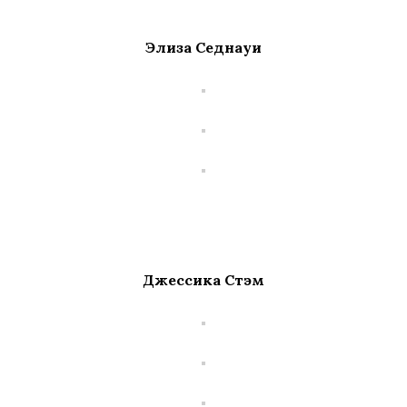
Элиза Седнауи
Джессика Стэм