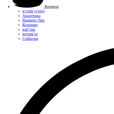
Business
історії успіху
Аналітика
Business Tips
Колонки
кар’єра
інтерв’ю
Cобытия