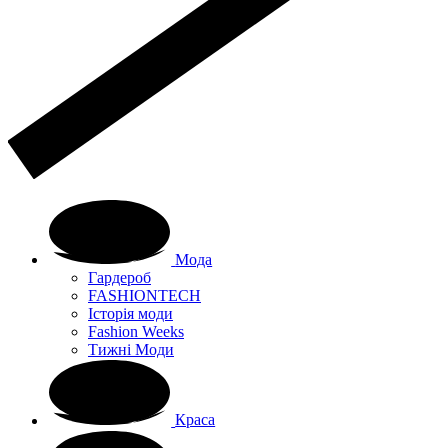
Мода
Гардероб
FASHIONTECH
Історія моди
Fashion Weeks
Тижні Моди
Краса