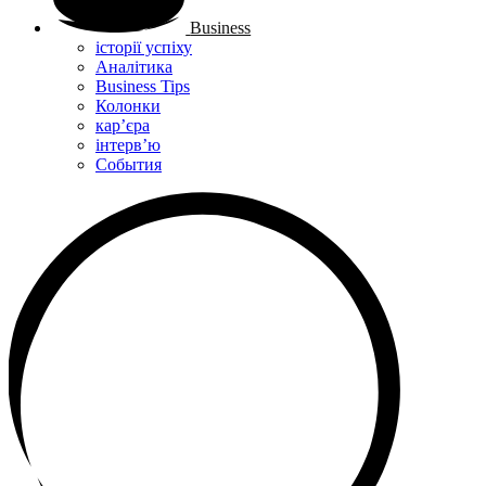
Business
історії успіху
Аналітика
Business Tips
Колонки
кар’єра
інтерв’ю
Cобытия