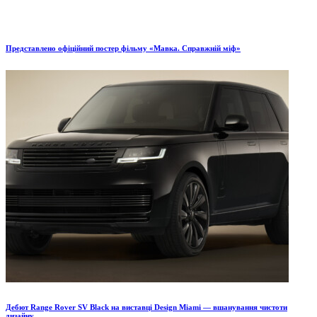
Представлено офіційний постер фільму «Мавка. Справжній міф»
Дебют Range Rover SV Black на виставці Design Miami — вшанування чистоти
дизайну