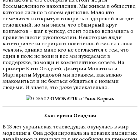
бессмысленного накопления. Мы живем в обществе,
которое сильно в своем единстве. Мало кто
осмелится в открытую говорить о здоровой выгоде
отношений, но мы знаем, что обширный круг
контактов – шаг к успеху, стоит только вспомнить о
правиле шести рукопожатий. Некоторые люди
категорически отрицают позитивный смысл слова
«
связи
»
, однако мало кто не согласится с тем, что
один в поле не воин и все мы нуждаемся в
поддержке, помощи и компетентном совете. На
примере Кати Осадчей, Дмитрия Монатика и
Маргариты Мурадовой мы покажем, как важно
знакомиться и не бояться общаться с новыми
людьми. И
знаете, это даже увлекательно.
MONATIK и Тина Кароль
Екатерина Осадчая
В 13 лет украинская телеведущая окунулась в мир
моделинга. Она дефилировала на показах именитых
дизайнеров и приезжала в их особняки на примерки