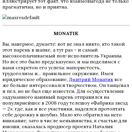
иллюстрирует тот факт, что взаимовыгода не только
прагматична, но и приятна.
MONATIK
Вы, наверное, думаете: вот не знал никто, кто такой
этот парень в шапке, а тут раз
–
и самый
высокооплачиваемый поп-исполнитель Украины.
Но все это было предсказуемо, и мы поделимся с
вами секретом его успеха: напористость,
трудоголизм и… правильное окружение. Имея
юридическое образование,
Дмитрий Монатик
все
же больше интересовался творчеством. Он танцевал
и пел, но не был еще известен. Для осуществления
задуманного наивный парень отправился на
популярнейшее в 2008 году телешоу «Фабрика звезд
— 2», где, как и все участники, надеялся протоптать
себе дорожку в шоубиз. Мало кто обратил на него
внимание, зато в числе меньшинства, к счастью для
юноши, оказалась продюсер проекта Наталия