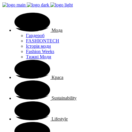
Мода
Гардероб
FASHIONTECH
Історія моди
Fashion Weeks
Тижні Моди
Краса
Sustainability
Lifestyle