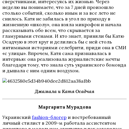
сверстниками, интересуясь их жизнью. Через
неделю вы понимаете, что за 7 дней произошло
столько событий, сколько иным и за все лето не
снилось. Катя не забилась в угол по приходу в
жизненную
«
школу
»
, она взяла микрофон и начала
рассказывать обо всем, что скрывается за
гламурными стенами. И кто знает, приняли бы Катю
Осадчую в этот круг и делились бы с ней столь
интимными историями селебрити, приди она в СМИ
«
с улицы
»
. Впрочем, Катя сама признавалась в
интервью: она реализовала журналистские мечты
благодаря тому, что знала суть украинского бомонда
и дышала с ним одним воздухом.
Джамала и Катя Осадчая
Маргарита Мурадова
Украинский
fashion-блогер
и востребованный
личный стилист в 2009-м работала ассистентом
директора в модельном агентстве и так загорелась