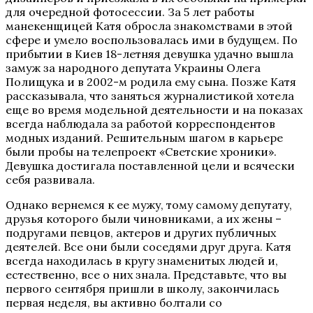
для очередной фотосессии. За 5 лет работы
манекенщицей Катя обросла знакомствами в этой
сфере и умело воспользовалась ими в будущем. По
прибытии в Киев 18-летняя девушка удачно вышла
замуж за народного депутата Украины Олега
Полищука и в 2002-м родила ему сына. Позже Катя
рассказывала, что заняться журналистикой хотела
еще во время модельной деятельности и на показах
всегда наблюдала за работой корреспондентов
модных изданий. Решительным шагом в карьере
были пробы на телепроект
«
Светские хроники
»
.
Девушка достигала поставленной цели и всячески
себя развивала.
Однако вернемся к ее мужу, тому самому депутату,
друзья которого были чиновниками, а их жены –
подругами певцов, актеров и других публичных
деятелей. Все они были соседями друг друга. Катя
всегда находилась в кругу знаменитых людей и,
естественно, все о них знала. Представьте, что вы
первого сентября пришли в школу, закончилась
первая неделя, вы активно болтали со