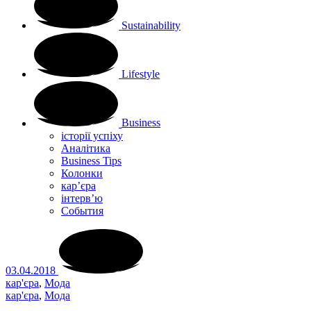
Sustainability
Lifestyle
Business
історії успіху
Аналітика
Business Tips
Колонки
кар’єра
інтерв’ю
Cобытия
03.04.2018
кар'єра
,
Мода
кар'єра
,
Мода