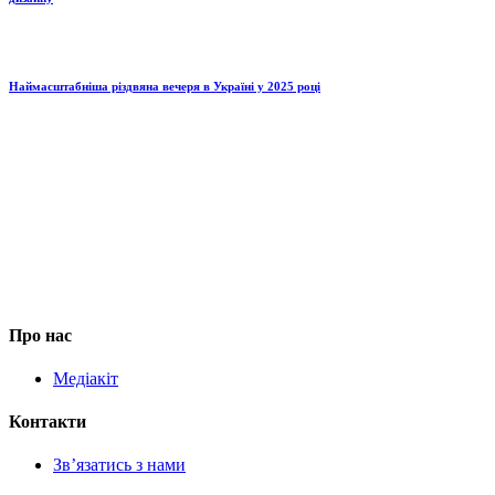
Наймасштабніша різдвяна вечеря в Україні у 2025 році
Про нас
Медіакіт
Контакти
Зв’язатись з нами