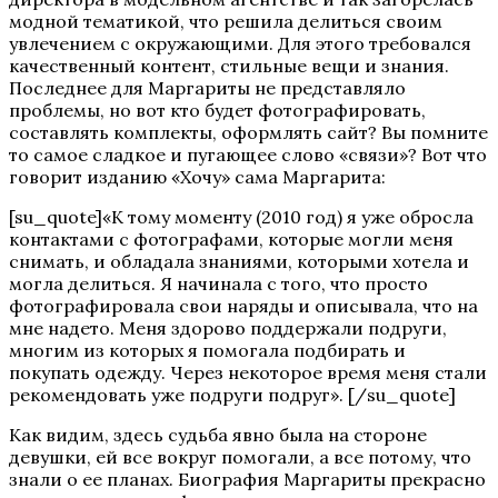
модной тематикой, что решила делиться своим
увлечением с окружающими. Для этого требовался
качественный контент, стильные вещи и знания.
Последнее для Маргариты не представляло
проблемы, но вот кто будет фотографировать,
составлять комплекты, оформлять сайт? Вы помните
то самое сладкое и пугающее слово «связи»? Вот что
говорит изданию
«
Хочу
»
сама Маргарита:
[su_quote]«К тому моменту (2010 год) я уже обросла
контактами с фотографами, которые могли меня
снимать, и обладала знаниями, которыми хотела и
могла делиться. Я начинала с того, что просто
фотографировала свои наряды и описывала, что на
мне надето. Меня здорово поддержали подруги,
многим из которых я помогала подбирать и
покупать одежду. Через некоторое время меня стали
рекомендовать уже подруги подруг». [/su_quote]
Как видим, здесь судьба явно была на стороне
девушки, ей все вокруг помогали, а все потому, что
знали о ее планах. Биография Маргариты прекрасно