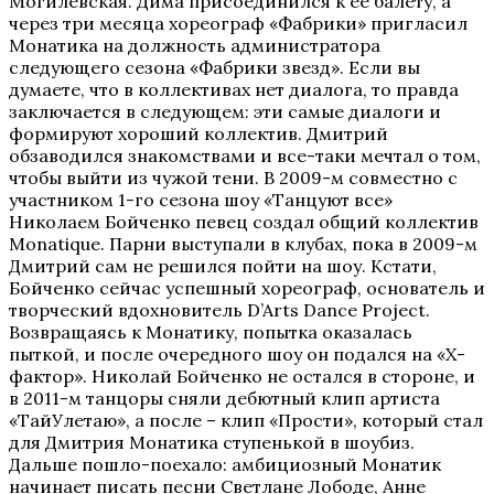
Могилевская. Дима присоединился к ее балету, а
через три месяца хореограф
«
Фабрики
»
пригласил
Монатика на должность администратора
следующего сезона
«
Фабрики звезд
»
. Если вы
думаете, что в коллективах нет диалога, то правда
заключается в следующем: эти самые диалоги и
формируют хороший коллектив. Дмитрий
обзаводился знакомствами и все-таки мечтал о том,
чтобы выйти из чужой тени. В 2009-м совместно с
участником 1-го сезона шоу
«
Танцуют все
»
Николаем Бойченко певец создал общий коллектив
Monatique. Парни выступали в клубах, пока в 2009-м
Дмитрий сам не решился пойти на шоу. Кстати,
Бойченко сейчас успешный хореограф,
основатель и
творческий вдохновитель D’Arts Dance Project.
Возвращаясь к Монатику, попытка оказалась
пыткой, и после очередного шоу он подался на
«
Х-
фактор
»
.
Николай Бойченко не остался в стороне, и
в 2011-м танцоры сняли дебютный клип артиста
«
ТайУлетаю
»
, а после – клип
«
Прости
»
, который стал
для Дмитрия Монатика ступенькой в шоубиз.
Дальше пошло-поехало: амбициозный Монатик
начинает писать песни Светлане Лободе, Анне