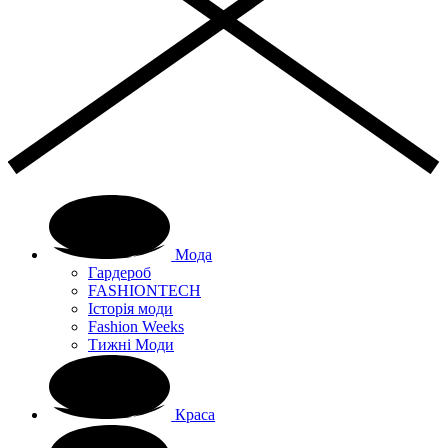
Мода
Гардероб
FASHIONTECH
Історія моди
Fashion Weeks
Тижні Моди
Краса