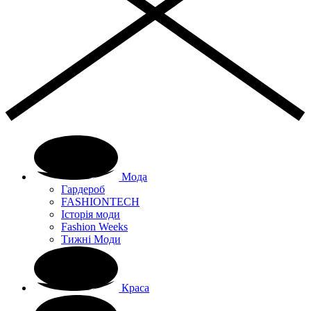
Мода
Гардероб
FASHIONTECH
Історія моди
Fashion Weeks
Тижні Моди
Краса