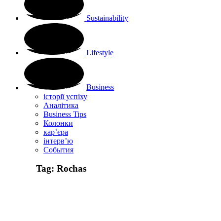
Sustainability
Lifestyle
Business
історії успіху
Аналітика
Business Tips
Колонки
кар’єра
інтерв’ю
Cобытия
Tag:
Rochas