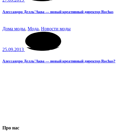
Алессандро Делль’Аква — новый креативный директор Rochas
Дома моды
,
Мода
,
Новости моды
25.09.2013
Алессандро Делль’Аква — новый креативный директор Rochas?
Про нас