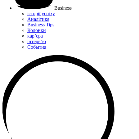
Business
історії успіху
Аналітика
Business Tips
Колонки
кар’єра
інтерв’ю
Cобытия