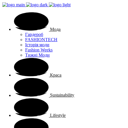
Мода
Гардероб
FASHIONTECH
Історія моди
Fashion Weeks
Тижні Моди
Краса
Sustainability
Lifestyle