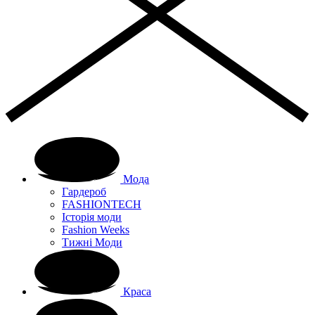
Мода
Гардероб
FASHIONTECH
Історія моди
Fashion Weeks
Тижні Моди
Краса