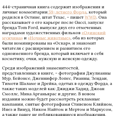
444-страничная книга содержит изображения и
личные комментарии
59-летнего Форда
, который
родился в Остине, штат Техас, – пишет
WWD
. Она
рассказывает о его карьере после Gucci, запуске
бренда Tom Ford, выпуске двух его отмеченных
наградами художественных фильмов
«Одинокий
мужчина»
и
«Ночные животные»
, оба из которых
были номинированы на «Оскар», и знакомит
читателя с расширением и развитием его
одноименного бренда, который включает в себя
косметику, очки, мужскую и женскую одежду.
Среди изображений знаменитостей,
представленных в книге, – фотографии Джулианны
Мур, Бейонсе, Дженнифер Лопес, Рианны, Зендаи,
Тимоти Шаламе и Дрейка, одетых в одежду Форда, а
также таких моделей как: Джиджи Хадид, Джоан
Смоллс, Мика Арганьярас и другие. В новом
издании можно будет рассмотреть рекламные
кампании, снятые фотографами Стивеном Кляйном,
Инез и Винуд, Ником Найтом и Мертом и Маркусом,
а также ранее не публиковавшиеся изображения.