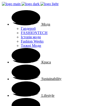
Мода
Гардероб
FASHIONTECH
Історія моди
Fashion Weeks
Тижні Моди
Краса
Sustainability
Lifestyle