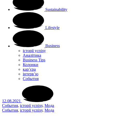
Sustainability
Lifestyle
Business
історії успіху
Аналітика
Business Tips
Колонки
кар’єра
інтерв’ю
Cобытия
12.08.2021
Cобытия
,
історії успіху
,
Мода
Cобытия
,
історії успіху
,
Мода