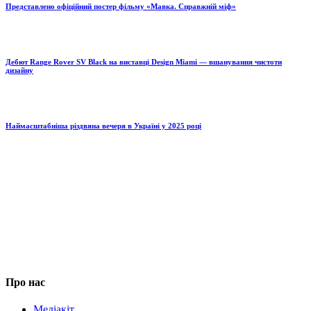
Представлено офіційний постер фільму «Мавка. Справжній міф»
Дебют Range Rover SV Black на виставці Design Miami — вшанування чистоти
дизайну
Наймасштабніша різдвяна вечеря в Україні у 2025 році
Про нас
Медіакіт