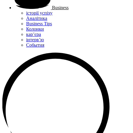
Business
історії успіху
Аналітика
Business Tips
Колонки
кар’єра
інтерв’ю
Cобытия